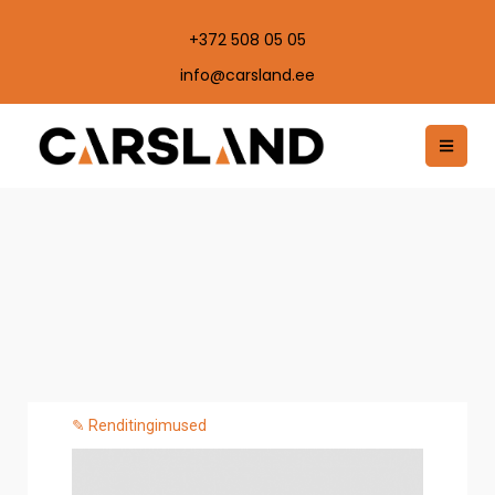
+372 508 05 05
info@carsland.ee
✎ Renditingimused