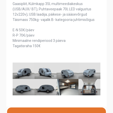
Gaasipliit; Külmkapp 35l; multimeediakeskus
(USB/AUX/ BT); Puhtaveepaak 70l; LED valgustus
12v220v); USB laadija; päikese- ja sääsevõrgud
Täismass 750kg- vajalik B- kategooria juhtimisõigus
E-N 50€/päev
R-P 70€/päev
Minimaalne rendiperiood 3 päeva
Tagatisraha 150€