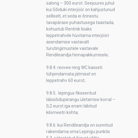
salong – 300 eurot. Seejuures juhul
kui Sõiduki interjöör on kahjustunud
selliselt, et seda ei õnnestu
tavapärase puhastusega taastada,
kohustub Rentnik lisaks
leppetrahvile hüvitama interjööri
asendamise vastavalt
turutingimustele vastavale
Rendileandja hinnapakkumisele;
9.8.4. reovee ning WC kasseti
tühjendamata jätmisel on
leppetrahv 60 eurot;
9.8.5. lepingus fikseeritud
läbisõidupiirangu ületamise korral –
0,2 eurot iga enam läbitud
kilomeetri kohta;
9.8.6. kui Rendileandja on sunnitud
rakendama oma Lepingu punktis