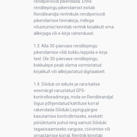
rendiperioodi pikendada. Enne
rendilepingu pikendamist esitab
Rendileandja rentnikule rendiperioodi
pikendamise hinnakirja, millega
nõustumist kinnitab rentnik kirjalikult oma
allkirjaga või e-kirja vahendusel.
1.3. Alla 30-päevase rendilepingu
pikendamise võib kokku leppida e-kirja
teel. Üle 30-päevase rendilepingu
kokkulepe peab olema vormistatud
kirjalikult või allkirjastatud digitaalselt.
1.4. Sõiduk on isikute ja vara kaitse
eesmärgil varustatud GPS-
kontrollseadmega, mida on Rendileandjal
õigus põhjendatud kahtluse korral
rakendada Sõiduki Lepingujärgse
kasutamise kontrollimiseks, eeskätt
piiriületuste puhul ning samuti
Sõiduki
tagasisaamiseks varguse, röövimise või
omastamise korral. Rentnik kinnitab