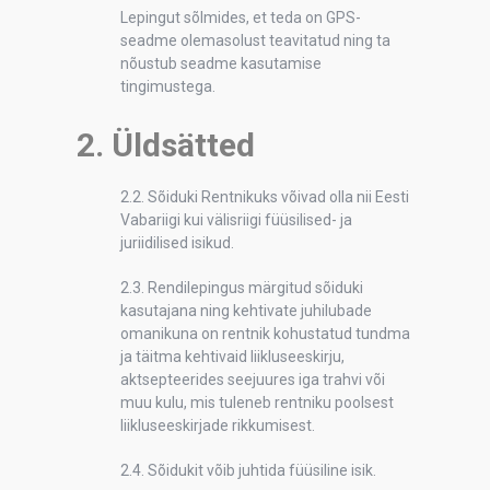
Lepingut sõlmides, et teda on GPS-
seadme olemasolust teavitatud ning ta
nõustub seadme kasutamise
tingimustega.
2. Üldsätted
2.2. Sõiduki Rentnikuks võivad olla nii Eesti
Vabariigi kui välisriigi füüsilised- ja
juriidilised isikud.
2.3. Rendilepingus märgitud sõiduki
kasutajana ning kehtivate juhilubade
omanikuna on rentnik kohustatud tundma
ja täitma kehtivaid liikluseeskirju,
aktsepteerides seejuures iga trahvi või
muu kulu, mis tuleneb rentniku poolsest
liikluseeskirjade rikkumisest.
2.4. Sõidukit võib juhtida füüsiline isik.