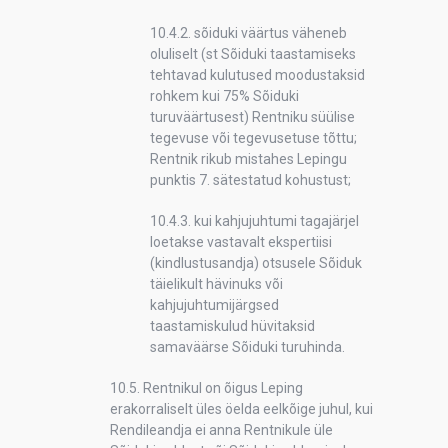
10.4.2. sõiduki väärtus väheneb
oluliselt (st Sõiduki taastamiseks
tehtavad kulutused moodustaksid
rohkem kui 75% Sõiduki
turuväärtusest) Rentniku süülise
tegevuse või tegevusetuse tõttu;
Rentnik rikub mistahes Lepingu
punktis 7. sätestatud kohustust;
10.4.3. kui kahjujuhtumi tagajärjel
loetakse vastavalt ekspertiisi
(kindlustusandja) otsusele Sõiduk
täielikult hävinuks või
kahjujuhtumijärgsed
taastamiskulud hüvitaksid
samaväärse Sõiduki turuhinda.
10.5. Rentnikul on õigus Leping
erakorraliselt üles öelda eelkõige juhul, kui
Rendileandja ei anna Rentnikule üle