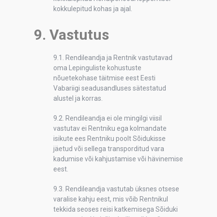
kokkulepitud kohas ja ajal.
9. Vastutus
9.1. Rendileandja ja Rentnik vastutavad
oma Lepinguliste kohustuste
nõuetekohase täitmise eest Eesti
Vabariigi seadusandluses sätestatud
alustel ja korras.
9.2. Rendileandja ei ole mingilgi viisil
vastutav ei Rentniku ega kolmandate
isikute ees Rentniku poolt Sõidukisse
jäetud või sellega transporditud vara
kadumise või kahjustamise või hävinemise
eest.
9.3. Rendileandja vastutab üksnes otsese
varalise kahju eest, mis võib Rentnikul
tekkida seoses reisi katkemisega Sõiduki