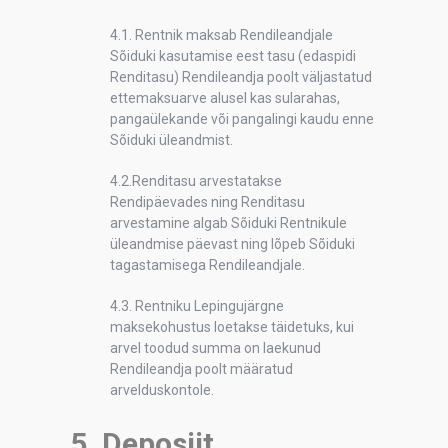
4.1. Rentnik maksab Rendileandjale
Sõiduki kasutamise eest tasu (edaspidi
Renditasu) Rendileandja poolt väljastatud
ettemaksuarve alusel kas sularahas,
pangaülekande või pangalingi kaudu enne
Sõiduki üleandmist.
4.2.Renditasu arvestatakse
Rendipäevades ning Renditasu
arvestamine algab Sõiduki Rentnikule
üleandmise päevast ning lõpeb Sõiduki
tagastamisega Rendileandjale.
4.3. Rentniku Lepingujärgne
maksekohustus loetakse täidetuks, kui
arvel toodud summa on laekunud
Rendileandja poolt määratud
arvelduskontole.
5. Deposiit