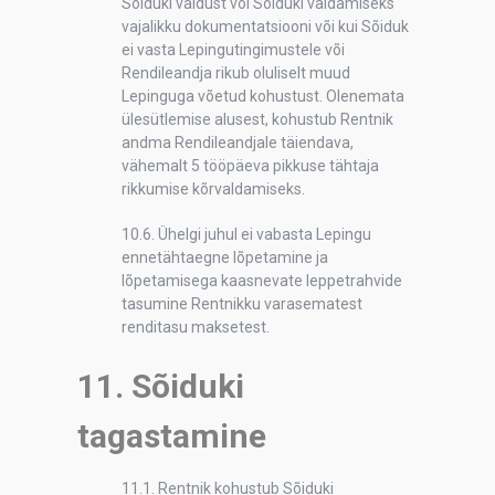
Sõiduki valdust või Sõiduki valdamiseks
vajalikku dokumentatsiooni või kui Sõiduk
ei vasta Lepingutingimustele või
Rendileandja rikub oluliselt muud
Lepinguga võetud kohustust. Olenemata
ülesütlemise alusest, kohustub Rentnik
andma Rendileandjale täiendava,
vähemalt 5 tööpäeva pikkuse tähtaja
rikkumise kõrvaldamiseks.
10.6. Ühelgi juhul ei vabasta Lepingu
ennetähtaegne lõpetamine ja
lõpetamisega kaasnevate leppetrahvide
tasumine Rentnikku varasematest
renditasu maksetest.
11. Sõiduki
tagastamine
11.1. Rentnik kohustub Sõiduki