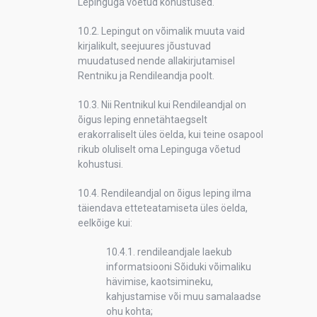
Lepinguga võetud kohustused.
10.2. Lepingut on võimalik muuta vaid
kirjalikult, seejuures jõustuvad
muudatused nende allakirjutamisel
Rentniku ja Rendileandja poolt.
10.3. Nii Rentnikul kui Rendileandjal on
õigus leping ennetähtaegselt
erakorraliselt üles öelda, kui teine osapool
rikub oluliselt oma Lepinguga võetud
kohustusi.
10.4. Rendileandjal on õigus leping ilma
täiendava etteteatamiseta üles öelda,
eelkõige kui:
10.4.1. rendileandjale laekub
informatsiooni Sõiduki võimaliku
hävimise, kaotsimineku,
kahjustamise või muu samalaadse
ohu kohta;