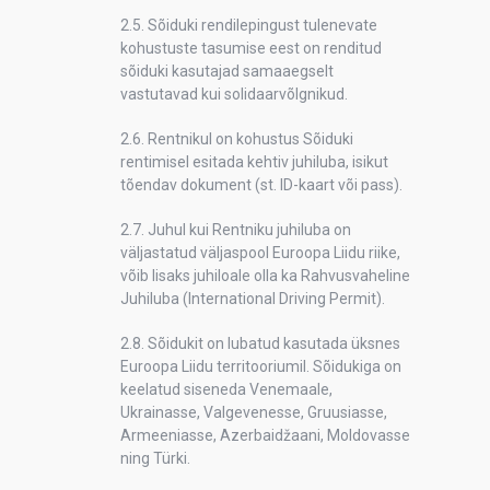
2.5. Sõiduki rendilepingust tulenevate
kohustuste tasumise eest on renditud
sõiduki kasutajad samaaegselt
vastutavad kui solidaarvõlgnikud.
2.6. Rentnikul on kohustus Sõiduki
rentimisel esitada kehtiv juhiluba, isikut
tõendav dokument (st. ID-kaart või pass).
2.7. Juhul kui Rentniku juhiluba on
väljastatud väljaspool Euroopa Liidu riike,
võib lisaks juhiloale olla ka Rahvusvaheline
Juhiluba (International Driving Permit).
2.8. Sõidukit on lubatud kasutada üksnes
Euroopa Liidu territooriumil. Sõidukiga on
keelatud siseneda Venemaale,
Ukrainasse, Valgevenesse, Gruusiasse,
Armeeniasse, Azerbaidžaani, Moldovasse
ning Türki.