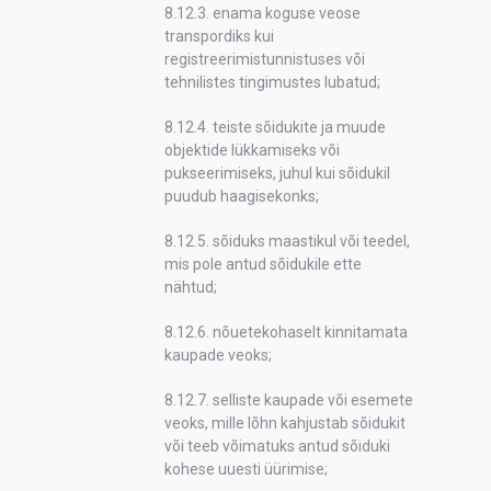
8.12.3. enama koguse veose
transpordiks kui
registreerimistunnistuses või
tehnilistes tingimustes lubatud;
8.12.4. teiste sõidukite ja muude
objektide lükkamiseks või
pukseerimiseks, juhul kui sõidukil
puudub haagisekonks;
8.12.5. sõiduks maastikul või teedel,
mis pole antud sõidukile ette
nähtud;
8.12.6. nõuetekohaselt kinnitamata
kaupade veoks;
8.12.7. selliste kaupade või esemete
veoks, mille lõhn kahjustab sõidukit
või teeb võimatuks antud sõiduki
kohese
uuesti üürimise;