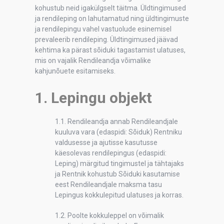
kohustub neid igakülgselt täitma. Üldtingimused
ja rendileping on lahutamatud ning üldtingimuste
ja rendilepingu vahel vastuolude esinemisel
prevaleerib rendileping. Üldtingimused jäävad
kehtima ka pärast sõiduki tagastamist ulatuses,
mis on vajalik Rendileandja võimalike
kahjunõuete esitamiseks.
1. L
epingu objekt
1.1. Rendileandja annab Rendileandjale
kuuluva vara (edaspidi: Sõiduk) Rentniku
valdusesse ja ajutisse kasutusse
käesolevas rendilepingus (edaspidi:
Leping) märgitud tingimustel ja tähtajaks
ja Rentnik kohustub Sõiduki kasutamise
eest Rendileandjale maksma tasu
Lepingus kokkulepitud ulatuses ja korras.
1.2. Poolte kokkuleppel on võimalik