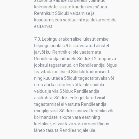
asukohta kas ise või selleks volitatud
kolmandate isikute kaudu ning nõuda
Rentnikult Sõiduki valdamise ja
kasutamisega seotud info ja dokumentide
esitamist.
7.3. Lepingu erakorralisel ülesütlemisel
Lepingu punktis 9.5. sätestatud alustel
ja/või kui Rentnik ei ole vaatamata
Rendileandja nõudele Sõidukit 2 tööpäeva
jooksul tagastanud, on Rendileandjal õigus
teavitada politseid Sõiduki kadumisest
ning kuulutada Sõiduk tagaotsitavaks või
oma abi kasutades võtta üle sõiduki
valdus ja viia Sõiduk Rendileandja
asukohta. Sõiduki eelkirjeldatud viisil
tagastamisel ei vastuta Rendileandja
mingilgi viisil Sõidukis asuva Rentniku või
kolmandate isikute vara eest ning
loetakse, et vastava vara omandiõigus
läheb tasuta Rendileandjale üle.