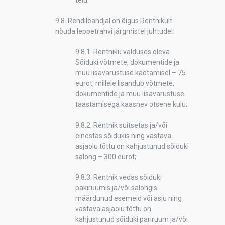
teid;
9.8. Rendileandjal on õigus Rentnikult
nõuda leppetrahvi järgmistel juhtudel:
9.8.1. Rentniku valduses oleva
Sõiduki võtmete, dokumentide ja
muu lisavarustuse kaotamisel – 75
eurot, millele lisandub võtmete,
dokumentide ja muu lisavarustuse
taastamisega kaasnev otsene kulu;
9.8.2. Rentnik suitsetas ja/või
einestas sõidukis ning vastava
asjaolu tõttu on kahjustunud sõiduki
salong – 300 eurot;
9.8.3. Rentnik vedas sõiduki
pakiruumis ja/või salongis
määrdunud esemeid või asju ning
vastava asjaolu tõttu on
kahjustunud sõiduki pariruum ja/või