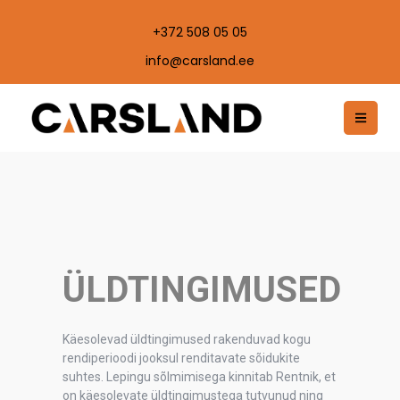
+372 508 05 05
info@carsland.ee
ÜLDTINGIMUSED
Käesolevad üldtingimused rakenduvad kogu
rendiperioodi jooksul renditavate sõidukite
suhtes. Lepingu sõlmimisega kinnitab Rentnik, et
on käesolevate üldtingimustega tutvunud ning