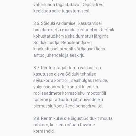
vähendada tagastatavat Deposiiti või
keelduda selle tagastamisest.
8.6. Sõiduki valdamisel, kasutamisel,
hooldamisel ja muudel juhtudel on Rentnik
kohustatud kõrvalekaldumatult järgima
Sõiduki tootja, Rendileandja või
kindlustusseltsi poolt või õigusaktides
antud juhendeid ja eeskirju.
8.7. Rentnik tagab tema valduses ja
kasutuses oleva Sõiduki tehnilise
seisukorra kontrolli, sealhulgas rehvide,
valgusseadmete, kontrolltulede ja
rooliseadmete korrasoleku, mootoriõli
taseme ja radiaatori jahutusvedeliku
olemasolu kogu Rendiperioodi vältel.
8.8. Rentnikul ei ole õigust Sõidukit muuta
rohkem, kui seda nõuab tavaline
korrashoid.