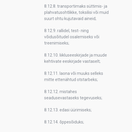
8.12.8. transportimaks süttimis- ja
plahvatusohtlikke, toksilisi või muid
suurt ohtu kujutavaid aineid;
8.12.9. rallidel, test- ning
võidusõitudel osalemiseks või
treenimiseks;
8.12.10. liikluseeskirjade ja muude
kehtivate eeskirjade vastaselt;
8.12.11. laona või muuks selleks
mitte ettenähtud otstarbeks;
8.12.12. mistahes
seadusevastaseks tegevuseks;
8.12.13. edasi üürimiseks;
8.12.14. õppesõiduks;