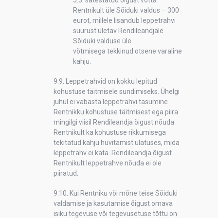
5.3. sätestatud õigust võtta
Rentnikult üle Sõiduki valdus – 300
eurot, millele lisandub leppetrahvi
suurust ületav Rendileandjale
Sõiduki valduse üle
võtmisega tekkinud otsene varaline
kahju.
9.9. Leppetrahvid on kokku lepitud
kohustuse täitmisele sundimiseks. Ühelgi
juhul ei vabasta leppetrahvi tasumine
Rentnikku kohustuse täitmisest ega piira
mingilgi viisil Rendileandja õigust nõuda
Rentnikult ka kohustuse rikkumisega
tekitatud kahju hüvitamist ulatuses, mida
leppetrahv ei kata. Rendileandja õigust
Rentnikult leppetrahve nõuda ei ole
piiratud.
9.10. Kui Rentniku või mõne teise Sõiduki
valdamise ja kasutamise õigust omava
isiku tegevuse või tegevusetuse tõttu on