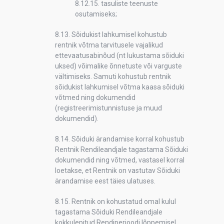
8.12.15. tasuliste teenuste
osutamiseks;
8.13. Sõidukist lahkumisel kohustub
rentnik võtma tarvitusele vajalikud
ettevaatusabinõud (nt lukustama sõiduki
uksed) võimalike õnnetuste või varguste
vältimiseks. Samuti kohustub rentnik
sõidukist lahkumisel võtma kaasa sõiduki
võtmed ning dokumendid
(registreerimistunnistuse ja muud
dokumendid).
8.14. Sõiduki ärandamise korral kohustub
Rentnik Rendileandjale tagastama Sõiduki
dokumendid ning võtmed, vastasel korral
loetakse, et Rentnik on vastutav Sõiduki
ärandamise eest täies ulatuses.
8.15. Rentnik on kohustatud omal kulul
tagastama Sõiduki Rendileandjale
kokkulepitud Rendiperioodi lõppemisel