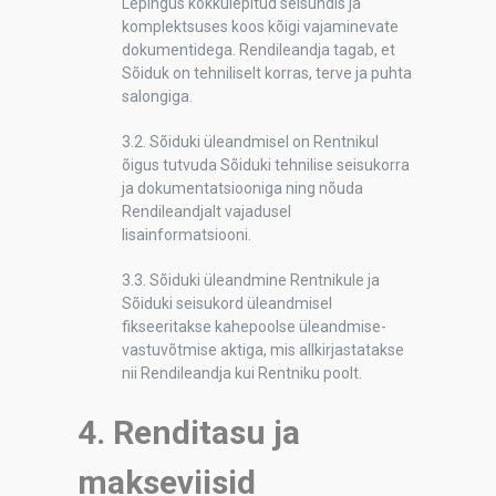
Lepingus kokkulepitud seisundis ja
komplektsuses koos kõigi vajaminevate
dokumentidega. Rendileandja tagab, et
Sõiduk on tehniliselt korras, terve ja puhta
salongiga.
3.2. Sõiduki üleandmisel on Rentnikul
õigus tutvuda Sõiduki tehnilise seisukorra
ja dokumentatsiooniga ning nõuda
Rendileandjalt vajadusel
lisainformatsiooni.
3.3. Sõiduki üleandmine Rentnikule ja
Sõiduki seisukord üleandmisel
fikseeritakse kahepoolse üleandmise-
vastuvõtmise aktiga, mis allkirjastatakse
nii Rendileandja kui Rentniku poolt.
4. Renditasu ja
makseviisid