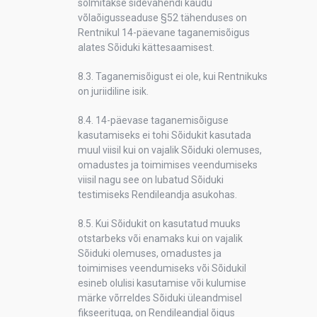
sõlmitakse sidevahendi kaudu
võlaõigusseaduse §52 tähenduses on
Rentnikul 14-päevane taganemisõigus
alates Sõiduki kättesaamisest.
8.3. Taganemisõigust ei ole, kui Rentnikuks
on juriidiline isik.
8.4. 14-päevase taganemisõiguse
kasutamiseks ei tohi Sõidukit kasutada
muul viisil kui on vajalik Sõiduki olemuses,
omadustes ja toimimises veendumiseks
viisil nagu see on lubatud Sõiduki
testimiseks Rendileandja asukohas.
8.5. Kui Sõidukit on kasutatud muuks
otstarbeks või enamaks kui on vajalik
Sõiduki olemuses, omadustes ja
toimimises veendumiseks või Sõidukil
esineb olulisi kasutamise või kulumise
märke võrreldes Sõiduki üleandmisel
fikseerituga, on Rendileandjal õigus