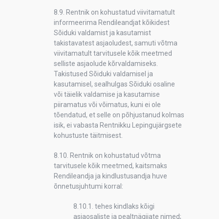
8.9. Rentnik on kohustatud viivitamatult
informeerima Rendileandjat kõikidest
Sõiduki valdamist ja kasutamist
takistavatest asjaoludest, samuti võtma
viivitamatult tarvitusele kõik meetmed
selliste asjaolude kõrvaldamiseks.
Takistused Sõiduki valdamisel ja
kasutamisel, sealhulgas Sõiduki osaline
või täielik valdamise ja kasutamise
piiramatus või võimatus, kuni ei ole
tõendatud, et selle on põhjustanud kolmas
isik, ei vabasta Rentnikku Lepingujärgsete
kohustuste täitmisest.
8.10. Rentnik on kohustatud võtma
tarvitusele kõik meetmed, kaitsmaks
Rendileandja ja kindlustusandja huve
õnnetusjuhtumi korral:
8.10.1. tehes kindlaks kõigi
asjaosaliste ja pealtnägijate nimed;