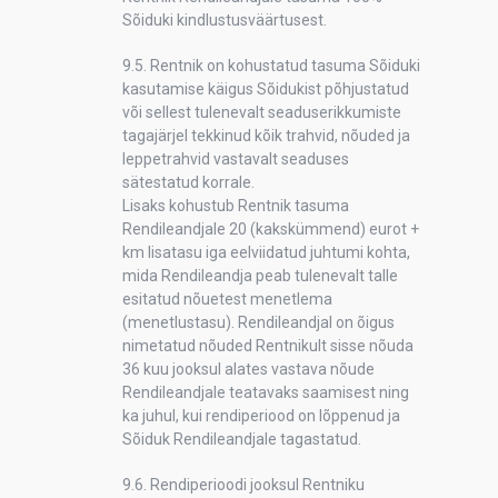
Sõiduki kindlustusväärtusest.
9.5. Rentnik on kohustatud tasuma Sõiduki
kasutamise käigus Sõidukist põhjustatud
või sellest tulenevalt seaduserikkumiste
tagajärjel tekkinud kõik trahvid, nõuded ja
leppetrahvid vastavalt seaduses
sätestatud korrale.
Lisaks kohustub Rentnik tasuma
Rendileandjale 20 (kakskümmend) eurot +
km lisatasu iga eelviidatud juhtumi kohta,
mida Rendileandja peab tulenevalt talle
esitatud nõuetest menetlema
(menetlustasu). Rendileandjal on õigus
nimetatud nõuded Rentnikult sisse nõuda
36 kuu jooksul alates vastava nõude
Rendileandjale teatavaks saamisest ning
ka juhul, kui rendiperiood on lõppenud ja
Sõiduk Rendileandjale tagastatud.
9.6. Rendiperioodi jooksul Rentniku