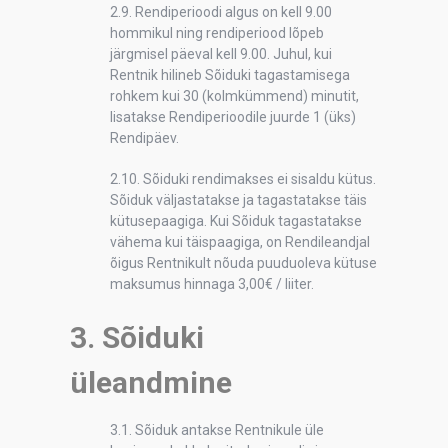
2.9. Rendiperioodi algus on kell 9.00
hommikul ning rendiperiood lõpeb
järgmisel päeval kell 9.00. Juhul, kui
Rentnik hilineb Sõiduki tagastamisega
rohkem kui 30 (kolmkümmend) minutit,
lisatakse Rendiperioodile juurde 1 (üks)
Rendipäev.
2.10. Sõiduki rendimakses ei sisaldu kütus.
Sõiduk väljastatakse ja tagastatakse täis
kütusepaagiga. Kui Sõiduk tagastatakse
vähema kui täispaagiga, on Rendileandjal
õigus Rentnikult nõuda puuduoleva kütuse
maksumus hinnaga 3,00€ / liiter.
3. Sõiduki
üleandmine
3.1. Sõiduk antakse Rentnikule üle