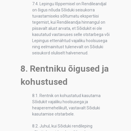
7.4. Lepingu lõppemisel on Rendileandjal
on õigus nõuda Sõiduki seisukorra
tuvastamiseks sõltumatu ekspertiisi
tegemist, kui Rendileandja hinnangul on
piisavalt alust arvata, et Sõidukit ei ole
kasutatud vastavuses selle otstarbega või
Lepingus ettenähtud vajaliku hoolsusega
ning eelmainitust tulenevalt on Sõiduki
seisukord oluliselt halvenenud.
8. Rentniku õigused ja
kohustused
8.1. Rentnik on kohustatud kasutama
Sõidukit vajaliku hoolsusega ja
heaperemehelikult, vastavalt Sõiduki
kasutamise otstarbele.
8.2. Juhul, kui Sõiduki rendileping