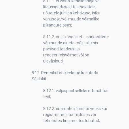
8.11.1. ei vasta Rendileandja või
liiklusseadusest tulenevatele
nõuetele juhiloa kehtivuse, isiku
vanuse ja/või muude võimalike
piirangute osas;
8.11.2. on alkohoolsete, narkootiliste
või muude ainete mõju all, mis
pärsivad teadvust ja
reageerimisvõimet või on
üleväsinud.
8.12. Rentnikul on keelatud kasutada
Sõidukit:
8.12.1. väljaspool selleks ettenähtud
teid;
8.12.2. enamate inimeste veoks kui
registreerimistunnistuses või
tehnilistes tingimustes lubatud;