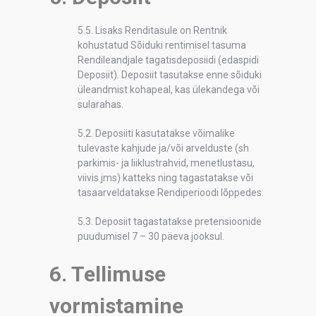
5.5. Lisaks Renditasule on Rentnik
kohustatud Sõiduki rentimisel tasuma
Rendileandjale tagatisdeposiidi (edaspidi
Deposiit). Deposiit tasutakse enne sõiduki
üleandmist kohapeal, kas ülekandega või
sularahas.
5.2. Deposiiti kasutatakse võimalike
tulevaste kahjude ja/või arvelduste (sh
parkimis- ja liiklustrahvid, menetlustasu,
viivis jms) katteks ning tagastatakse või
tasaarveldatakse Rendiperioodi lõppedes.
5.3. Deposiit tagastatakse pretensioonide
puudumisel 7 – 30 päeva jooksul.
6. Tellimuse
vormistamine