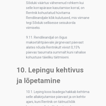
Sõiduki väärtus vähenenud rohkem kui
selle korrapärase kasutamise korral, on
Rentnik kohustatud hüvitama
Rendileandjale kõik kulutused, mis viimane
tegi Sõiduki sellisesse seisukorda
viimiseks.
9.11. Rendileandjal on õigus
maksetähtpäevale järgnevast päevast
alates nõuda Rentnikult viivist 0,15%
päevas tasumata summalt kuni rahalise
kohustuse täieliku täitmiseni.
10. Lepingu kehtivus
ja lõpetamine
10.1. Leping koos lisadega hakkab kehtima
selle allakirjutamise päevast ja on kehtiv
ajani, kuni Rentnik on täitnud kõik