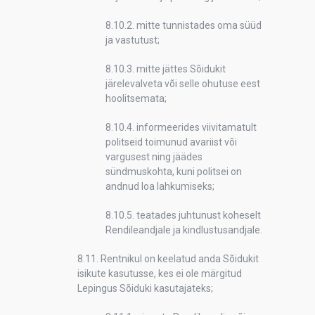
8.10.2. mitte tunnistades oma süüd
ja vastutust;
8.10.3. mitte jättes Sõidukit
järelevalveta või selle ohutuse eest
hoolitsemata;
8.10.4. informeerides viivitamatult
politseid toimunud avariist või
vargusest ning jäädes
sündmuskohta, kuni politsei on
andnud loa lahkumiseks;
8.10.5. teatades juhtunust koheselt
Rendileandjale ja kindlustusandjale.
8.11. Rentnikul on keelatud anda Sõidukit
isikute kasutusse, kes ei ole märgitud
Lepingus Sõiduki kasutajateks;