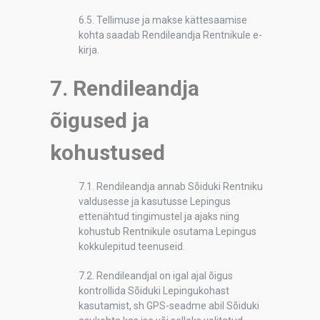
6.5. Tellimuse ja makse kättesaamise
kohta saadab Rendileandja Rentnikule e-
kirja.
7. Rendileandja
õigused ja
kohustused
7.1. Rendileandja annab Sõiduki Rentniku
valdusesse ja kasutusse Lepingus
ettenähtud tingimustel ja ajaks ning
kohustub Rentnikule osutama Lepingus
kokkulepitud teenuseid.
7.2. Rendileandjal on igal ajal õigus
kontrollida Sõiduki Lepingukohast
kasutamist, sh GPS-seadme abil Sõiduki