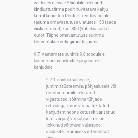
valduses olevale Sõidukile tekkinud
kindlustusfirma poolt hüvitatava kahju
korral kohustub Rentnik Rendileandjale
tasuma omavastutuse ulatuses 150 (sada
viiskümmend) kuni 800 (kaheksasada)
eurot. Täpne omavastutuse summa
fikseeritakse eritingimuste juures.
9.7. Vaatamata punktis 9.6 toodule ei
laiene kindlustuskaitse järgmistele
kahjudele:
9.7.1. sõiduki salongile,
juhtimissüsteemile, põhjaalusele või
mootoriruumile tekitatud
vigastused, sõitmine tühjade
rehvidega, lume või jää tekitatud
kahjud (nt hoone katuselt varisenud
lumi või jää) või kahjud, mis on
tekkinud sõitmisel väljaspool
sõidukite liikumiseks ettenähtud