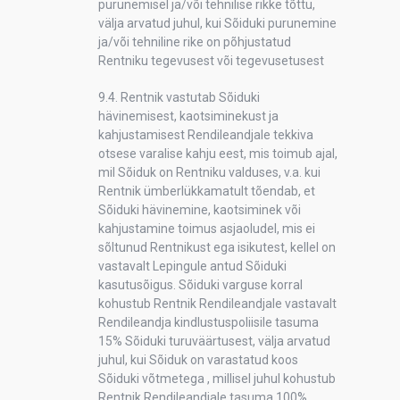
purunemisel ja/või tehnilise rikke tõttu,
välja arvatud juhul, kui Sõiduki purunemine
ja/või tehniline rike on põhjustatud
Rentniku tegevusest või tegevusetusest
9.4. Rentnik vastutab Sõiduki
hävinemisest, kaotsiminekust ja
kahjustamisest Rendileandjale tekkiva
otsese varalise kahju eest, mis toimub ajal,
mil Sõiduk on Rentniku valduses, v.a. kui
Rentnik ümberlükkamatult tõendab, et
Sõiduki hävinemine, kaotsiminek või
kahjustamine toimus asjaoludel, mis ei
sõltunud Rentnikust ega isikutest, kellel on
vastavalt Lepingule antud Sõiduki
kasutusõigus. Sõiduki varguse korral
kohustub Rentnik Rendileandjale vastavalt
Rendileandja kindlustuspoliisile tasuma
15% Sõiduki turuväärtusest, välja arvatud
juhul, kui Sõiduk on varastatud koos
Sõiduki võtmetega , millisel juhul kohustub
Rentnik Rendileandjale tasuma 100%