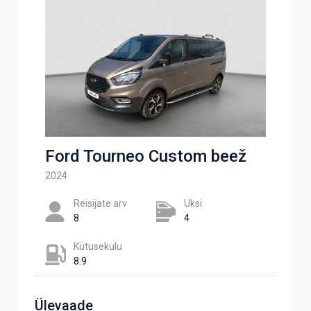
Ford Tourneo Custom beež
2024
Reisijate arv
Uksi
8
4
Kütusekulu
8.9
Ülevaade