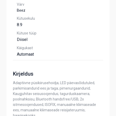
Värv
Beez
Kütusekulu
8.9
Kütuse tüüp
Diisel
Käigukast
Automaat
Kirjeldus
Adaptiivne püsikiirusehoidja; LED päevasõidutuled;
parkimisandurid ees ja taga; pimenurgaandurid;
Kaugjuhitav seisusoojendus; tagurduskaamera;
poolnahksisu; Bluetooth handsfree/USB; 2x
istmesoojendused; ISOFIX; manuaalne kliimaseade
ees; manuaalne kliimaseade reisijateruumis;
haagisekonks