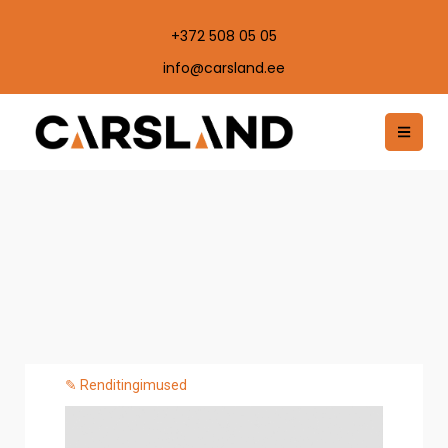
+372 508 05 05
info@carsland.ee
✎ Renditingimused