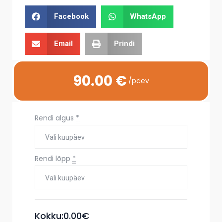
Facebook
WhatsApp
Email
Prindi
90
.00 €
/päev
Rendi algus
*
Rendi lõpp
*
Kokku:
0.00
€