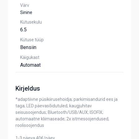
Värv
Sinine
Kütusekulu
6.5
Kütuse tüüp
Bensiin
Käigukast
Automaat
Kirjeldus
*adaptiivne püsikiirusehoidja; parkimisandurid ees ja
taga; LED päevasõidutuled; kaugjuhitav
seisusoojendus; Bluetooth/USB/AUX; ISOFIX;
automaatne kliimaseade; 2x istmesoojendused;
roolisoojendus
1-3 päeva 40€/päev