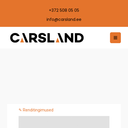
+372 508 05 05
info@carsland.ee
✎ Renditingimused