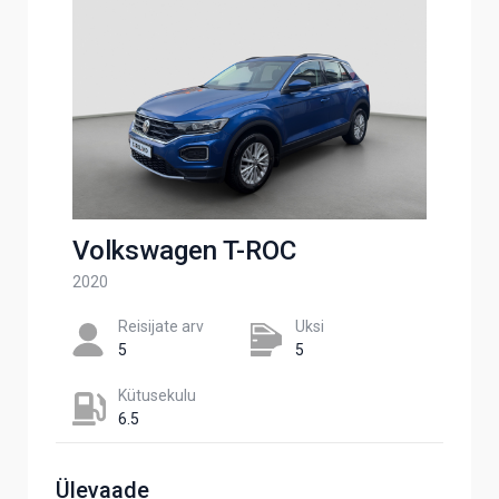
Volkswagen T-ROC
2020
Reisijate arv
Uksi
5
5
Kütusekulu
6.5
Ülevaade